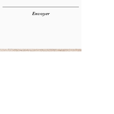
Envoyer
contact@addlimoges.com
59, rue Nicolas Appert
87000 Limoges
05 55 42 77 05